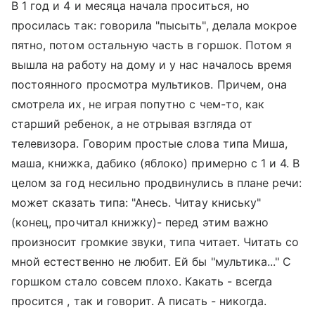
В 1 год и 4 и месяца начала проситься, но
просилась так: говорила "пысыть", делала мокрое
пятно, потом остальную часть в горшок. Потом я
вышла на работу на дому и у нас началось время
постоянного просмотра мультиков. Причем, она
смотрела их, не играя попутно с чем-то, как
старший ребенок, а не отрывая взгляда от
телевизора. Говорим простые слова типа Миша,
маша, книжка, дабико (яблоко) примерно с 1 и 4. В
целом за год несильно продвинулись в плане речи:
может сказать типа: "Анесь. Читау книську"
(конец, прочитал книжку)- перед этим важно
произносит громкие звуки, типа читает. Читать со
мной естественно не любит. Ей бы "мультика..." С
горшком стало совсем плохо. Какать - всегда
просится , так и говорит. А писать - никогда.