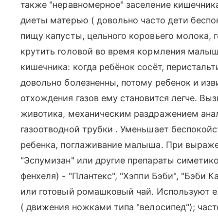
также "неравномерное" заселение кишечник
диеты матерью ( довольно часто дети беспо
пищу капусты, цельного коровьего молока, г
крутить головой во время кормления малыш
кишечника: когда ребёнок сосёт, перисталь
довольно болезненны, потому ребенок и изв
отхождения газов ему становится легче. Вы
животика, механическим раздражением анал
газоотводной трубки . Уменьшает беспокойс
ребенка, поглаживание малыша. При выраж
"Эспумизан" или другие препараты симетико
фенхеля) - "Плантекс", "Хэппи Бэби", "Бэби 
или готовый ромашковый чай. Используют 
( движения ножками типа "велосипед"); час