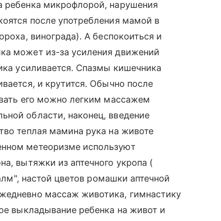
а ребенка микрофлорой, нарушения
коятся после употребления мамой в
ороха, винограда). А беспокоиться и
ка может из-за усиления движений
тика усиливается. Спазмы кишечника
ивается, и крутится. Обычно после
звать его можно легким массажем
ьной области, наконец, введение
тво теплая мамина рука на животе
енном метеоризме используют
на, вытяжки из аптечного укропа (
Калм", настой цветов ромашки аптечной
ежедневно массаж животика, гимнастику
тое выкладывание ребенка на живот и