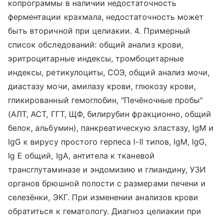
копрограммы в наличии недостаточность
ферментации крахмала, недостаточность может
быть вторичной при целиакии. 4. Примерный
список обследований: общий анализ крови,
эритроцитарные индексы, тромбоцитарные
индексы, ретикулоциты, СОЭ, общий анализ мочи,
диастазу мочи, амилазу крови, глюкозу крови,
гликированный гемоглобин, "Печёночные пробы"
(АЛТ, АСТ, ГГТ, ЩФ, билирубин фракционно, общий
белок, альбумин), панкреатическую эластазу, IgM и
IgG к вирусу простого герпеса I-II типов, IgМ, IgG,
Ig Е общий, IgA, антитела к тканевой
трансглутаминазе и эндомизию и глиандину, УЗИ
органов брюшной полости с размерами печени и
селезёнки, ЭКГ. При изменении анализов крови
обратиться к гематологу. Диагноз целиакии при