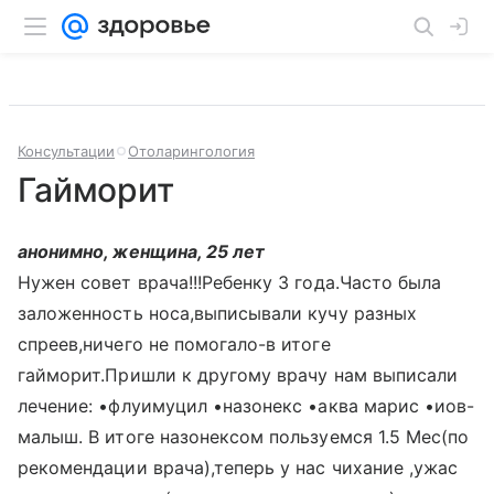
Консультации
Отоларингология
Гайморит
анонимно, женщина, 25 лет
Нужен совет врача!!!Ребенку 3 года.Часто была
заложенность носа,выписывали кучу разных
спреев,ничего не помогало-в итоге
гайморит.Пришли к другому врачу нам выписали
лечение: •флуимуцил •назонекс •аква марис •иов-
малыш. В итоге назонексом пользуемся 1.5 Мес(по
рекомендации врача),теперь у нас чихание ,ужас