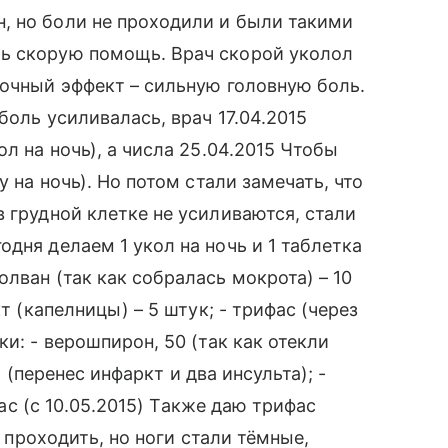
, но боли не проходили и были такими
ь скорую помощь. Врач скорой уколол
бочный эффект – сильную головную боль.
боль усиливалась, врач 17.04.2015
л на ночь), а числа 25.04.2015 Чтобы
у на ночь). Но потом стали замечать, что
 грудной клетке не усиливаются, стали
дня делаем 1 укол на ночь и 1 таблетка
лван (так как собралась мокрота) – 10
т (капелницы) – 5 штук; - трифас (через
и: - верошпирон, 50 (так как отекли
р (перенес инфаркт и два инсульта); -
йчас (с 10.05.2015) Также даю трифас
а проходить, но ноги стали тёмные,