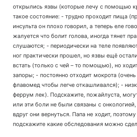
открылись язвы (которые лечу с помощью кр
такое состояние: - трудно проходит пища (п
инсульта он плохо говорил, а теперь еле гов
жалуется что болит голова, иногда тянет пра
слушаются; - периодически на теле появляю
ног практически прошел, но язвы ещё остали
встать (только с чей – то помощью), но ходит
запоры; - постоянно отходит мокрота (очень 
флавомед чтобы легче откашливался); - низк
феррум лек). Подскажите, пожайлуста, могу
или эти боли не были связаны с онкологией
вдруг они вернуться. Папа не ходит, поэтом
подскажите какие обследования можно сдела