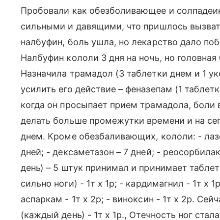
Пробовали как обезболивающее и солпадеин
сильными и давящими, что пришлось вызват
налбуфин, боль ушла, но лекарство дало по
Налбуфин кололи 3 дня на ночь, но головная 
Назначила трамадол (3 таблетки днем и 1 уко
усилить его действие – феназепам (1 таблетк
когда он просыпает прием трамадола, боли в
делать больше промежутки времени и на сего
днем. Кроме обезбаливающих, кололи: - лазо
дней; - дексаметазон – 7 дней; - реосорбилак
день) – 5 штук принимал и принимает таблетк
сильно ноги) - 1т х 1р; - кардимагнил - 1т х 1
аспаркам - 1т х 2р; - виноксин - 1т х 2р. Се
(каждый день) - 1т х 1р., Отечность ног стал