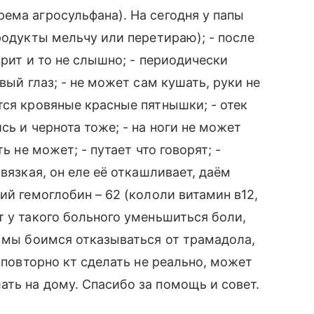
ема агросульфана). На сегодня у папы
родукты мельчу или перетираю); - после
орит и то не слышно; - периодически
вый глаз; - не может сам кушать, руки не
тся кровяные красные пятнышки; - отек
сь и чернота тоже; - на ноги не может
ь не может; - путает что говорят; -
вязкая, он еле её откашливает, даём
ий гемоглобин – 62 (кололи витамин в12,
т у такого больного уменьшиться боли,
, мы боимся отказываться от трамадола,
у повторно кт сделать не реально, может
ть на дому. Спасибо за помощь и совет.