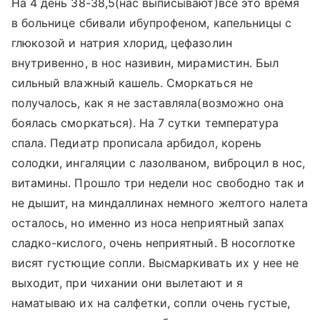
На 4 день 38-38,5(нас выписывают)все это время
в больнице сбивали ибупрофеном, капельницы с
глюкозой и натрия хлорид, цефазолин
внутривенно, в нос називин, мирамистин. Был
сильный влажный кашель. Сморкаться не
получалось, как я не заставляла(возможно она
боялась сморкаться). На 7 сутки температура
спала. Педиатр прописала арбидол, корень
солодки, ингаляции с лазолваном, виброцил в нос,
витамины. Прошло три недели нос свободно так и
не дышит, на миндаллинах немного желтого налета
осталось, но именно из носа неприятный запах
сладко-кислого, очень неприятный. В носоглотке
висят густющие сопли. Высмаркивать их у нее не
выходит, при чихании они вылетают и я
наматываю их на салфетки, сопли очень густые,