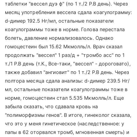
таблетки "вессел дуэ ф" (по 1 т./2 Р.В день). Через
месяц употребления вессела сдала коагулограмму:
d-димер 192.5 Нг/мл, остальные показатели
коагулограммы тоже в норме. Голова перестала
болеть, давление нормализовалось. Однако
гомоцестеин был 15.62 Мкмолль/л. Врач сказал
продолжать "вессел" 1 раз/д + "тромбо асс" по 1
т./1 Р.В день (т.К., Все-таки, "вессел" - дороговато),
также добавил "ангиовит" по 1 т./2 Р.В день. Через
полтора месяца сдала анализы: d-димер 239.5 Нг/
мл, остальные показатели коагулограммы тоже в
норме, гомоцестеин стал 5.535 Мкмолль/л. Еще
забыла сказать, что сдавала кровь на
"полиморфизмы генов". В итоге, гинеколог сказала,
что это у меня гинетическое (наследственное: у
папы в 62 оторвался тромб, мгновенная смерть) и