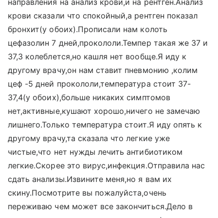
направления на анализ крови,и на рентген.Анализ
крови сказали что спокойный,а рентген показал
бронхит(у обоих).Прописали нам колоть
цефазолин 7 дней,прокололи.Темпер такая же 37 и
37,3 колеблется,но кашля нет вообще.Я иду к
другому врачу,он нам ставит пневмонию ,колим
цеф -5 дней прокололи,температура стоит 37-
37,4(у обоих),больше никаких симптомов
нет,активные,кушают хорошо,ничего не замечаю
лишнего.Только температура стоит.Я иду опять к
другому врачу,та сказала что легкие уже
чистые,что нет нужды лечить антибиотиком
легкие.Скорее это вирус,инфекция.Отправила нас
сдать анализы.Извините меня,но я вам их
скину.Посмотрите вы пожалуйста,очень
переживаю чем может все закончиться.Дело в