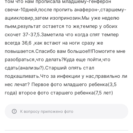
том что нам прописала младшему-генферон
свечи-10дней,после пропить анаферон-,старшему-
ациикловир,затем изопринозин.Мы уже неделю
пьем,результат остается то же,темпер у обоих
скочет 37-37,5.Заметила что когда спят темпер
всегда 36,6 ,как встают на ноги сразу же
повышается.Спасибо вам большое!!!Помогите мне
разобраться,что делать?Куда еще пойти,что
сдать(анализы?).Старший опять стал
подкашливать.Что за инфекции у нас,правильно ли
нес лечат? Первое фото младшего ребенка(3,5
года) второе фото старшего ребенка(7,5 лет)
К вопросу приложено фото