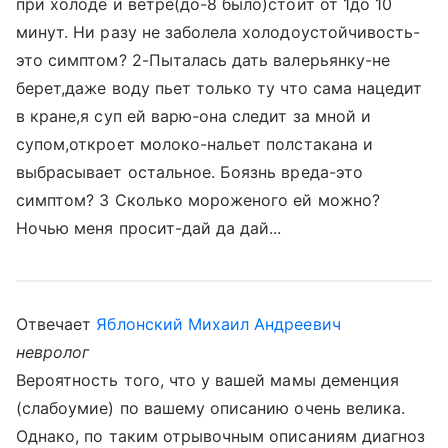
при холоде и ветре(до-8 было)стоит от 1до 10
минут. Ни разу не заболела холодоустойчивость-
это симптом? 2-Пыталась дать валерьянку-не
берет,даже воду пьет только ту что сама нацедит
в кране,я суп ей варю-она следит за мной и
супом,откроет молоко-нальет полстакана и
выбрасывает остальное. Боязнь вреда-это
симптом? 3 Сколько мороженого ей можно?
Ночью меня просит-дай да дай...
Отвечает
Яблонский Михаил Андреевич
невролог
Вероятность того, что у вашей мамы деменция
(слабоумие) по вашему описанию очень велика.
Однако, по таким отрывочным описаниям диагноз