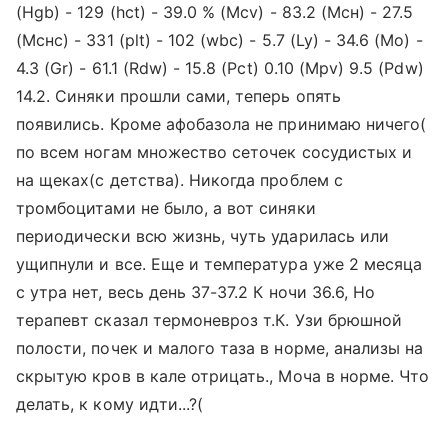
(Hgb) - 129 (hct) - 39.0 % (Mcv) - 83.2 (Мсн) - 27.5
(Мснс) - 331 (plt) - 102 (wbc) - 5.7 (Ly) - 34.6 (Mo) -
4.3 (Gr) - 61.1 (Rdw) - 15.8 (Pct) 0.10 (Mpv) 9.5 (Pdw)
14.2. Синяки прошли сами, теперь опять
появились. Кроме афобазола не принимаю ничего(
по всем ногам множество сеточек сосудистых и
на щеках(с детства). Никогда проблем с
тромбоцитами не было, а вот синяки
периодически всю жизнь, чуть ударилась или
ущипнули и все. Еще и температура уже 2 месяца
с утра нет, весь день 37-37.2 К ночи 36.6, Но
терапевт сказал термоневроз т.К. Узи брюшной
полости, почек и малого таза в норме, анализы на
скрытую кров в кале отрицать., Моча в норме. Что
делать, к кому идти...?(