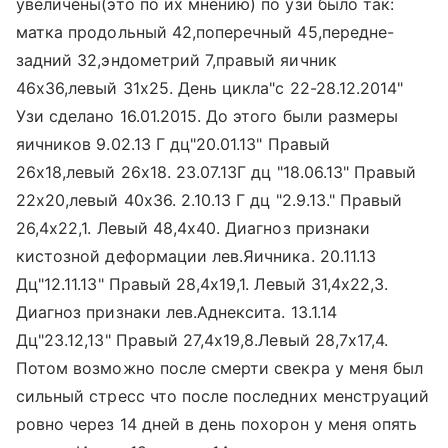
увеличены(это по их мнению) по узи было так:
матка продольный 42,поперечный 45,передне-
задний 32,эндометрий 7,правый яичник
46х36,левый 31х25. День цикла"с 22-28.12.2014"
Узи сделано 16.01.2015. До этого были размеры
яичников 9.02.13 Г дц"20.01.13" Правый
26х18,левый 26х18. 23.07.13Г дц "18.06.13" Правый
22х20,левый 40х36. 2.10.13 Г дц "2.9.13." Правый
26,4х22,1. Левый 48,4х40. Диагноз признаки
кистозной деформации лев.Яичника. 20.11.13
Дц"12.11.13" Правый 28,4х19,1. Левый 31,4х22,3.
Диагноз признаки лев.Аднексита. 13.1.14
Дц"23.12,13" Правый 27,4х19,8.Левый 28,7х17,4.
Потом возможно после смерти свекра у меня был
сильный стресс что после последних менструаций
ровно через 14 дней в день похорон у меня опять