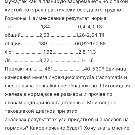
мужа,так как я планирую забеременеть,но с такой
кистой которая практически всегда это трудно.
Гормоны. Наименование результат норма
ттг........................1,84.......................0,4-4,0 Т3
общий...............2,68......................1,26-2,64 Т4
общий...............139.......................66,92-160,88
Фсг.........................1,92.....................2,8-11,3
Лг........................3,22........................1,1-11,6
Пролактин...........481..........................40-530* Единица
измерения мме/л инфекция:clomydia trachomatis и
mecoplasma genitalium не обнаружено. Щитовидная
железа в норме,все ее размеры и прочее по
словам эндокринолога,отличные. Мой вопрос
таков,какой диагноз при этих
анализах,результатах узи придатков и анализов на
гормоны? Какое лечение будет? Хочу знать мнение