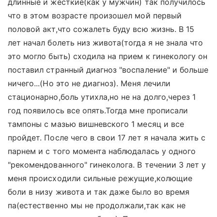
длинные и жесткие(как у мужчин) так получилось
что в этом возрасте произошел мой первый
половой акт,что сожалеть буду всю жизнь. В 15
лет начал болеть низ живота(тогда я не знала что
это могло быть) сходила на прием к гинекологу он
поставил странный диагноз "воспаление" и больше
ничего...(Но это не диагноз). Меня лечили
стационарно,боль утихла,но не на долго,через 1
год появилось все опять.Тогда мне прописали
тампоны с мазью вишневского 1 месяц и все
пройдет. После чего в свои 17 лет я начала жить с
парнем и с того момента наблюдалась у одного
"рекомендованного" гинеколога. В течении 3 лет у
меня происходили сильные режущие,колющие
боли в низу живота и так даже было во время
па(естественно мы не продолжали,так как не