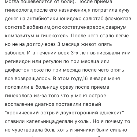
могла пошевелится от боли). После приема
гинеколога,после его назначения,я потратила кучу
денег на антибиотики юнидокс салютаб,флемоклав
солютаб,вобензим,флюкостат,генарерон,овариум
компазитум и гинекохель. После него стало легче
но не на долго,через 3 месяца живот опять
заболел. И в течении всех 3-х лет выписывали или
регивидон или регулон по три месяца или
дюфастон тоже по три месяца после чего опять
все возвращалось. В этом году,16 января меня
положили в больницу сразу после приема
гинеколога из-за того что у меня острое
воспаление диагноз поставили первый
"хронический острый двухсторонний аднексит"
ставили капельница,делали уколы. Но я почему то
не чувствовала боль хоть и яичники были сильно