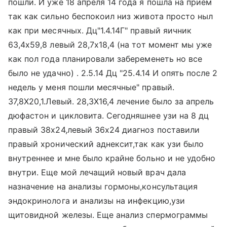
пошли. И уже 18 апреля 14 года я пошла на прием
так как сильно беспокоил низ живота просто ныл
как при месячных. Дц"1.4.14Г" правый яичник
63,4х59,8 левый 28,7х18,4 (на тот момент мы уже
как пол года планировали забеременеть но все
было не удачно) . 2.5.14 Дц "25.4.14 И опять после 2
недель у меня пошли месячные" правый.
37,8Х20,1.Левый. 28,3Х16,4 лечение было за апрель
дюфастон и цикловита. Сегодняшнее узи на 8 дц
правый 38х24,левый 36х24 диагноз поставили
правый хронический аднексит,так как узи было
внутреннее и мне было крайне больно и не удобно
внутри. Еще мой лечащий новый врач дала
назначение на анализы гормоны,консультация
эндокринолога и анализы на инфекцию,узи
щитовидной железы. Еще анализ спермограммы