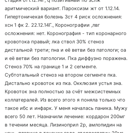
стадия от1.12.14Г, q позитивный по зслж
аритмический вариант. Пароксизм жт от 1.12.14.
Гипертоничекая болезнь 3ст 4 риск осложнения:
хсн 1 фк 2. 22.12.14Г., Коронографии ,лвг
осложнения: нет. Коронография - тип коронарного
кровотока правый; лка ствол 30% стеноз
дистальной трети; пна и её ветви без патологи; оа
и её ветви без патологии. Пка диффузно поражена.
Стеноз 70% на границе 1 и 2 сегменте.
Субтотальный стеноз на втором сегменте пка.
Дистально кровоток из пка. Окклюзия устья зна.
Кровоток зна полностью за счёт межсистемных
коллатералей. Из всего этого я поняла только что
такое ибс и инфарк. У меня началась паника. Мужу
всего 50 лет. Назначили лечение: кордарон 200мг
в течении месяца. Лизиноприл 2р, амлопидин на