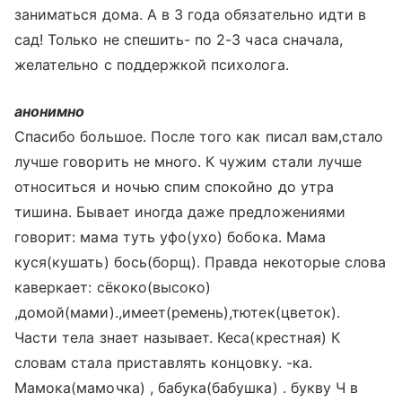
заниматься дома. А в 3 года обязательно идти в
сад! Только не спешить- по 2-3 часа сначала,
желательно с поддержкой психолога.
анонимно
Спасибо большое. После того как писал вам,стало
лучше говорить не много. К чужим стали лучше
относиться и ночью спим спокойно до утра
тишина. Бывает иногда даже предложениями
говорит: мама туть уфо(ухо) бобока. Мама
куся(кушать) бось(борщ). Правда некоторые слова
каверкает: сёкоко(высоко)
,домой(мами).,имеет(ремень),тютек(цветок).
Части тела знает называет. Кеса(крестная) К
словам стала приставлять концовку. -ка.
Мамока(мамочка) , бабука(бабушка) . букву Ч в