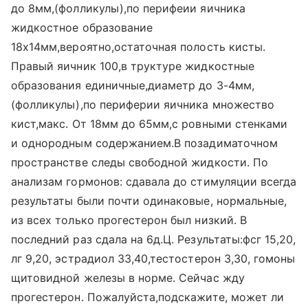
до 8мм,(фолликулы),по перифеии яичника
жидкостное образование
18x14мм,вероятно,остаточная полость кисты.
Правый яичник 100,в труктуре жидкостные
образования единичные,диаметр до 3-4мм,
(фолликулы),по периферии яичника множество
кист,макс. От 18мм до 65мм,с ровными стенками
и однородным содержанием.В позадиматочном
пространстве следы свободной жидкости. По
анализам гормонов: сдавала до стимуляции всегда
результаты были почти одинаковые, нормальные,
из всех только прогестерон был низкий. В
последний раз сдала на 6д.Ц. Результаты:фсг 15,20,
лг 9,20, эстрадиол 33,40,тестостерон 3,30, гомоны
щитовидной железы в норме. Сейчас жду
прогестерон. Пожалуйста,подскажите, может ли