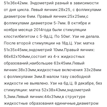
51x36x42мм. Эндометрий разный в зависимости
от дня цикла. Левый яичник:28x25, с фолликулами
диаметром 6мм. Правый яичник:25x25мм,с
фолликулами диаметром 5-7мм. В октябре и
ноябре месяце 2014года были стимуляции
клостилбегитом с 5-9д.Ц. По 50мг. Узи не делала.
После второй стимуляции на 18д.Ц. Узи: матка
51x35x45мм,эндометрий 10мм.Правый яичник:
66x62x104мм,состоит из 4-х жидкостных
образований,наибольшее 63x45мм.Левый
яичник:38x33мм,жидкостные включения 33x28мм
с фолликулами 3мм.В малом тазу свободной
жидкости не выявлено. Узи на 6д.Ц. В декабре, без
стимуляции: матка 52x38x43мм,эндометрий
5,3мм.Левый яичник:44x31мм,в структуре
жидкостные образования единичные,диаметром