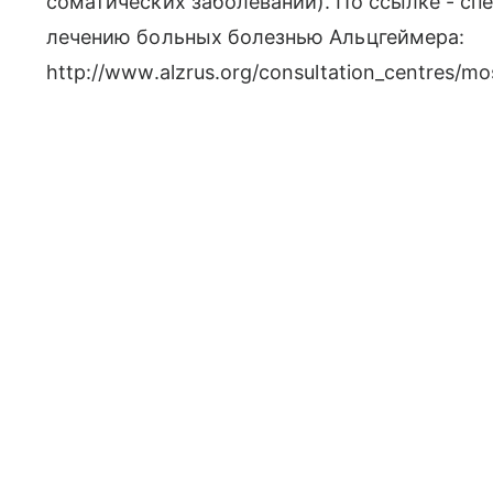
соматических заболеваний). По ссылке - с
лечению больных болезнью Альцгеймера:
http://www.alzrus.org/consultation_centres/m