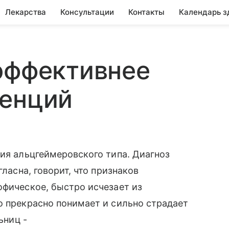
Лекарства
Консультации
Контакты
Календарь з
эффективнее
менций
ция альцгеймеровского типа. Диагноз
гласна, говорит, что признаков
офическое, быстро исчезает из
о прекрасно понимает и сильно страдает
ьниц -