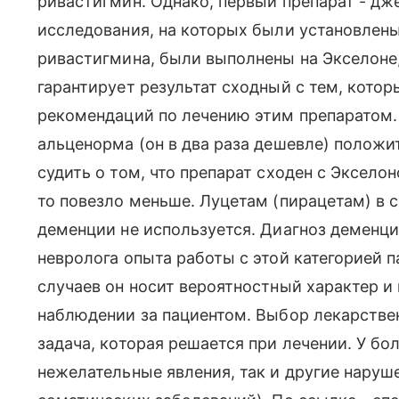
ривастигмин. Однако, первый препарат - дже
исследования, на которых были установлен
ривастигмина, были выполнены на Экселоне,
гарантирует результат сходный с тем, кото
рекомендаций по лечению этим препаратом.
альценорма (он в два раза дешевле) положит
судить о том, что препарат сходен с Эксел
то повезло меньше. Луцетам (пирацетам) в 
деменции не используется. Диагноз деменци
невролога опыта работы с этой категорией
случаев он носит вероятностный характер 
наблюдении за пациентом. Выбор лекарствен
задача, которая решается при лечении. У бо
нежелательные явления, так и другие наруш