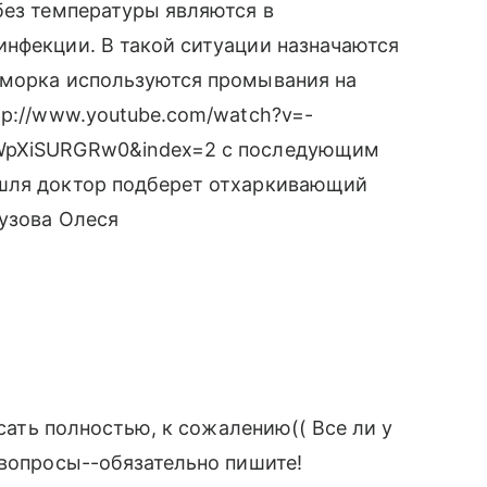
без температуры являются в
инфекции. В такой ситуации назначаются
сморка используются промывания на
tp://www.youtube.com/watch?v=-
8WpXiSURGRw0&index=2 с последующим
ашля доктор подберет отхаркивающий
тузова Олеся
исать полностью, к сожалению(( Все ли у
 вопросы--обязательно пишите!