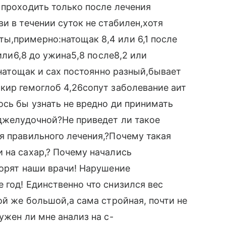
 проходить только после лечения
и в течении суток не стабилен,хотя
ы,примерно:натощак 8,4 или 6,1 после
 или6,8 до ужина5,8 после8,2 или
ю натощак и сах постоянно разный,бывает
кир гемоглоб 4,26сопут заболевание аит
ось бы узнать не вредно ди принимать
оджелудочной?Не приведет ли такое
я правильного лечения,?Почему такая
 на сахар,? Почему начались
ворят наши врачи! Нарушение
 год! Единственно что снизился вес
ой же большой,а сама стройная, почти не
ужен ли мне анализ на с-