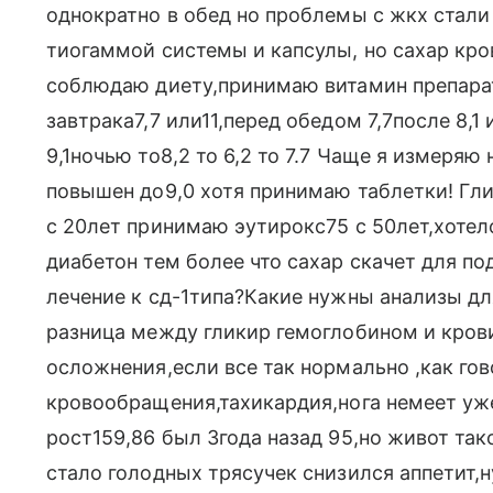
однократно в обед но проблемы с жкх стали
тиогаммой системы и капсулы, но сахар кров
соблюдаю диету,принимаю витамин препарат
завтрака7,7 или11,перед обедом 7,7после 8,1
9,1ночью то8,2 то 6,2 то 7.7 Чаще я измеря
повышен до9,0 хотя принимаю таблетки! Гли
с 20лет принимаю эутирокс75 с 50лет,хотел
диабетон тем более что сахар скачет для п
лечение к сд-1типа?Какие нужны анализы дл
разница между гликир гемоглобином и крови
осложнения,если все так нормально ,как го
кровообращения,тахикардия,нога немеет уже
рост159,86 был 3года назад 95,но живот так
стало голодных трясучек снизился аппетит,н