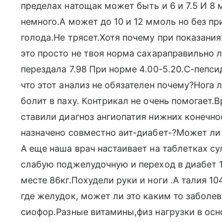
пределах натощак может быть и 6 и 7.5 И 8
немного.А может до 10 и 12 ммоль но без пр
голода.Не трясет.Хотя почему при показания
это просто не твоя норма сахараправильно 
перездала 7.98 При норме 4.00-5.20.С-пепсид
что этот анализ не обязателен почему?Нога л
болит в паху. Контрикал не очень помогает.
ставили диагноз ангиопатия нижних конечн
назначено совместно аит-диабет-?Может ли
А еще наша врач настаивает на таблетках с
слабую поджелудочную и переход в диабет 1
месте 86кг.Похудели руки и ноги .А талия 
где желудок, может ли это каким то забо
сиофор.Разные витамины,физ нагрузки в осн