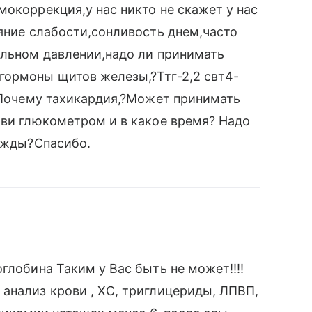
мокоррекция,у нас никто не скажет у нас
ояние слабости,сонливость днем,часто
альном давлении,надо ли принимать
гормоны щитов железы,?Ттг-2,2 свт4-
? Почему тахикардия,?Может принимать
ови глюкометром и в какое время? Надо
жажды?Спасибо.
глобина Таким у Вас быть не может!!!!
анализ крови , ХС, триглицериды, ЛПВП,