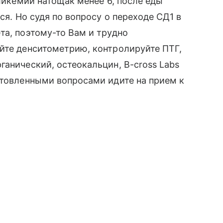
гликемии натощак менее 6, после еды
ся. Но судя по вопросу о переходе СД1 в
та, поэтому-то Вам и трудно
йте денситометрию, контролируйте ПТГ,
ганический, остеокальцин, B-cross Labs
отовленными вопросами идите на прием к