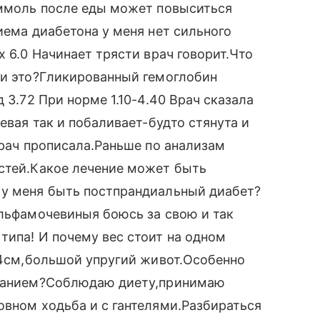
 ммоль после еды может повыситься
иема диабетона у меня нет сильного
х 6.0 Начинает трясти врач говорит.Что
ли это?Гликированный гемоглобин
 3.72 При норме 1.10-4.40 Врач сказала
евая так и побаливает-будто стянута и
Врач прописала.Раньше по анализам
остей.Какое лечение может быть
 у меня быть постпрандиальный диабет?
ульфамочевиныя боюсь за свою и так
типа! И почему вес стоит на одном
104см,большой упругий живот.Особенно
леванием?Соблюдаю диету,принимаю
овном ходьба и с гантелями.Разбираться