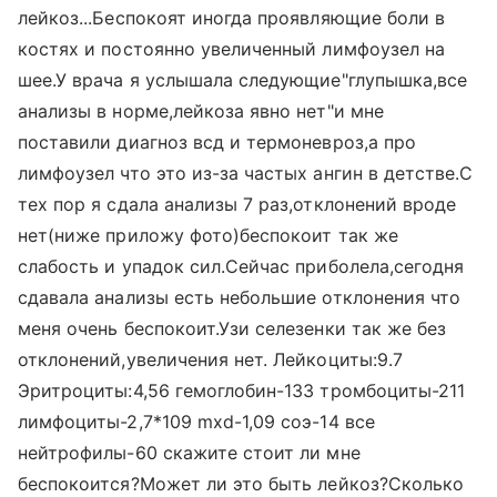
лейкоз...Беспокоят иногда проявляющие боли в
костях и постоянно увеличенный лимфоузел на
шее.У врача я услышала следующие"глупышка,все
анализы в норме,лейкоза явно нет"и мне
поставили диагноз всд и термоневроз,а про
лимфоузел что это из-за частых ангин в детстве.С
тех пор я сдала анализы 7 раз,отклонений вроде
нет(ниже приложу фото)беспокоит так же
слабость и упадок сил.Сейчас приболела,сегодня
сдавала анализы есть небольшие отклонения что
меня очень беспокоит.Узи селезенки так же без
отклонений,увеличения нет. Лейкоциты:9.7
Эритроциты:4,56 гемоглобин-133 тромбоциты-211
лимфоциты-2,7*109 mxd-1,09 соэ-14 все
нейтрофилы-60 скажите стоит ли мне
беспокоится?Может ли это быть лейкоз?Сколько