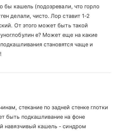
ло бы кашель (подозревали, что горло
ен делали, чисто. Лор ставит 1-2
ский. От этого может быть такой
уноглобулин е? Может еще на какие
 подкашливания становятся чаще и
!
инам, стекание по задней стенке глотки
ет быть подкашливание на фоне
ий навязчивый кашель - синдром