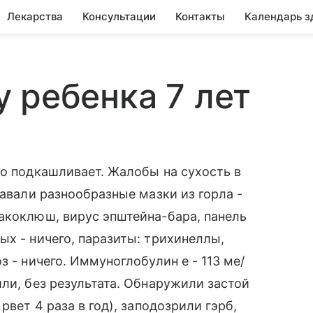
Лекарства
Консультации
Контакты
Календарь з
 ребенка 7 лет
но подкашливает. Жалобы на сухость в
давали разнообразные мазки из горла -
акоклюш, вирус эпштейна-бара, панель
ых - ничего, паразиты: трихинеллы,
з - ничего. Иммуноглобулин е - 113 ме/
ли, без результата. Обнаружили застой
рвет 4 раза в год), заподозрили гэрб,