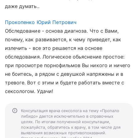
даже думать..
Прокопенко Юрий Петрович
Обследование - основа диагноза. Что с Вами,
почему, как развивается, к чему приведет, как
излечить - все это решается на основе
обследования. Логическое обьяснение простое:
при просмотре порнофильмов Вы никого и ничего
не боитесь, а рядом с девушкой напряжены и в
тревоге. Вот с этим и будете работать вместе с
сексологом. Удачи!
Консультация врача сексолога на тему «Пропало
либидо» дается исключительно в справочных
целях. По итогам полученной консультации,
пожалуйста, обратитесь к врачу, в том числе для
выявления возможных противопоказаний.