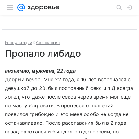
Консультации
Сексология
Пропало либидо
анонимно, мужчина, 22 года
Добрый вечер. Мне 22 года, с 16 лет встречался с
девушкой до 20, был постоянный секс и т.Д всегда
хотел, что даже после секса через время мог еще
по мастурбировать. В процессе отношений
появился грибок,но и это меня особо не когда не
останавливало. После расставания был в 2 года
назад расстался и был долго в депрессии, но