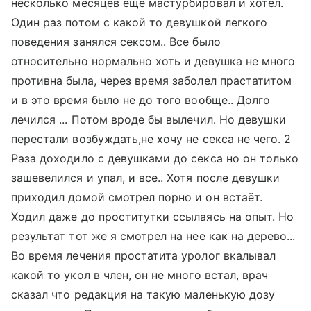
несколько месяцев еще мастурбировал и хотел.
Один раз потом с какой то девушкой легкого
поведения занялся сексом.. Все было
относительно нормально хоть и девушка не много
противна была, через время заболел прастатитом
и в это время было не до того вообще.. Долго
лечился ... Потом вроде бы вылечил. Но девушки
перестали возбуждать,не хочу не секса не чего. 2
Раза доходило с девушками до секса но он только
зашевелился и упал, и все.. Хотя после девушки
приходил домой смотрел порно и он встаёт.
Ходил даже до проститутки ссылаясь на опыт. Но
результат тот же я смотрел на нее как на дерево...
Во время лечения простатита уролог вкалывал
какой то укол в член, он не много встал, врач
сказал что редакция на такую маленькую дозу