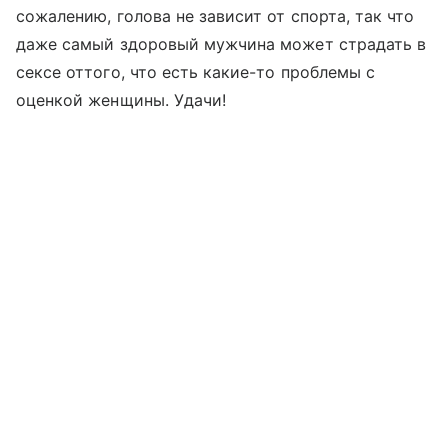
сожалению, голова не зависит от спорта, так что
даже самый здоровый мужчина может страдать в
сексе оттого, что есть какие-то проблемы с
оценкой женщины. Удачи!