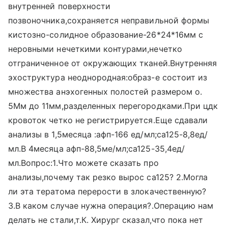
внутренней поверхности
позвоночника,сохраняется неправильной формы
кистозно-солидное образование-26*24*16мм с
неровными нечеткими контурами,нечетко
отграниченное от окружающих тканей.Внутренняя
эхоструктура неоднородная:образ-е состоит из
множества анэхогенных полостей размером о.
5Мм до 11мм,разделенных перегородками.При цдк
кровоток четко не регистрируется.Еще сдавали
анализы в 1,5месяца :афп-166 ед/мл;са125-8,8ед/
мл.В 4месяца афп-88,5ме/мл;са125-35,4ед/
мл.Вопрос:1.Что можете сказать про
анализы,почему так резко вырос са125? 2.Могла
ли эта тератома перерости в злокачественную?
3.В каком случае нужна операция?.Операцию нам
делать не стали,т.К. Хирург сказал,что пока нет