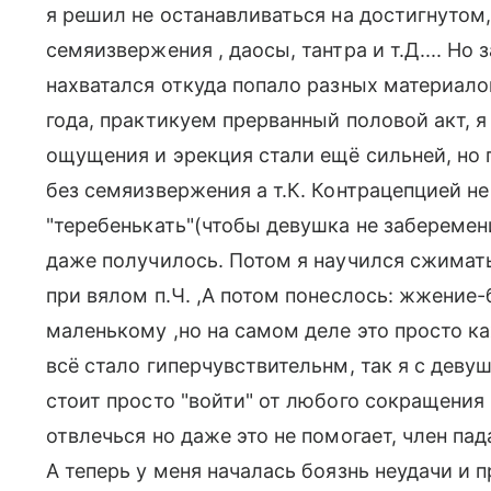
я решил не останавливаться на достигнутом
семяизвержения , даосы, тантра и т.Д.... Но
нахватался откуда попало разных материалов
года, практикуем прерванный половой акт, я 
ощущения и эрекция стали ещё сильней, но
без семяизвержения а т.К. Контрацепцией не
"теребенькать"(чтобы девушка не заберемени
даже получилось. Потом я научился сжимат
при вялом п.Ч. ,А потом понеслось: жжение-
маленькому ,но на самом деле это просто ка
всё стало гиперчувствительнм, так я с деву
стоит просто "войти" от любого сокращения
отвлечься но даже это не помогает, член пад
А теперь у меня началась боязнь неудачи и 