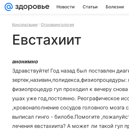
Новости
Статьи
Болезни
Консультации
Отоларингология
Евстахиит
анонимно
Здравствуйте! Год назад был поставлен диаг
зертек,називин,полидекса,физиопроцедуры:
физиопроцедур гул проходил к вечеру снова 
ушах уже год,постоянно. Реографическое ис
,кровонаполнение сосудов головного мозга с
выписал гинго - билобе.Помогите ,пожалуйс
лечения евстахиита? А может ли такой гул п