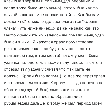
член был твердым и сильным,,(до операции и
после тоже было нормально), потом был как то
случай в школе, мне попали ногой в...Как бы вам
объяснить?То место где располагается "корень
члена" чуть ниже яичек...Я даже не знаю как это
место объяснить но надеюсь вы поняли меня, удар
был сильным...Я кажется сразу почувствовал
резкое изменение, как будто мышцы как то
двигались(там, в том месте),потом у меня была
уздечка полового члена...Ну получилось так что я
отрезал эту уздечку считал что так быть не
должно...Крови было валом..)Но все же перетерпел
и со временем зажило..К врачу я тогда конечно не
обратился,глупый был)само зажило и как в
интернете было написано образовались
рубцы))едем дальше, к тому же был период моей