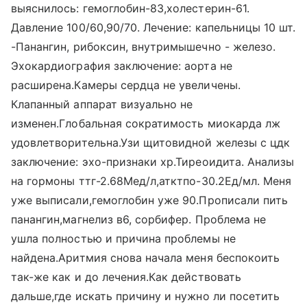
выяснилось: гемоглобин-83,холестерин-61.
Давление 100/60,90/70. Лечение: капельницы 10 шт.
-Панангин, рибоксин, внутримышечно - железо.
Эхокардиография заключение: аорта не
расширена.Камеры сердца не увеличены.
Клапанный аппарат визуально не
изменен.Глобальная сократимость миокарда лж
удовлетворительна.Узи щитовидной железы с цдк
заключение: эхо-признаки хр.Тиреоидита. Анализы
на гормоны ттг-2.68Мед/л,атктпо-30.2Ед/мл. Меня
уже выписали,гемоглобин уже 90.Прописали пить
панангин,магнелиз в6, сорбифер. Проблема не
ушла полностью и причина проблемы не
найдена.Аритмия снова начала меня беспокоить
так-же как и до лечения.Как действовать
дальше,где искать причину и нужно ли посетить