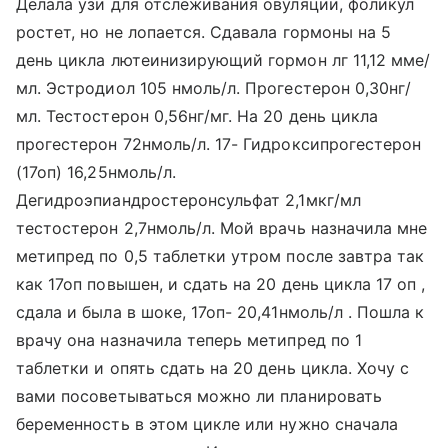
Делала узи для отслеживания овуляции, фоликул
ростет, но не лопается. Сдавала гормоны на 5
день цикла лютеинизирующий гормон лг 11,12 мме/
мл. Эстродиол 105 нмоль/л. Прогестерон 0,30нг/
мл. Тестостерон 0,56нг/мг. На 20 день цикла
прогестерон 72нмоль/л. 17- Гидроксипрогестерон
(17оп) 16,25нмоль/л.
Дегидроэпиандростеронсульфат 2,1мкг/мл
тестостерон 2,7нмоль/л. Мой врачь назначила мне
метипред по 0,5 таблетки утром после завтра так
как 17оп повышен, и сдать на 20 день цикла 17 оп ,
сдала и была в шоке, 17оп- 20,41нмоль/л . Пошла к
врачу она назначила теперь метипред по 1
таблетки и опять сдать на 20 день цикла. Хочу с
вами посоветываться можно ли планировать
беременность в этом цикле или нужно сначала