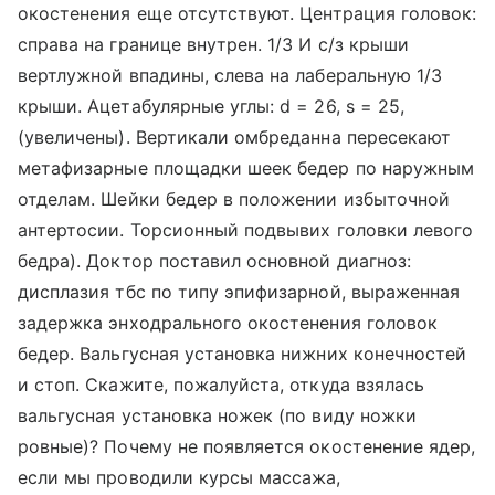
окостенения еще отсутствуют. Центрация головок:
справа на границе внутрен. 1/3 И с/з крыши
вертлужной впадины, слева на лаберальную 1/3
крыши. Ацетабулярные углы: d = 26, s = 25,
(увеличены). Вертикали омбреданна пересекают
метафизарные площадки шеек бедер по наружным
отделам. Шейки бедер в положении избыточной
антертосии. Торсионный подвывих головки левого
бедра). Доктор поставил основной диагноз:
дисплазия тбс по типу эпифизарной, выраженная
задержка энходрального окостенения головок
бедер. Вальгусная установка нижних конечностей
и стоп. Скажите, пожалуйста, откуда взялась
вальгусная установка ножек (по виду ножки
ровные)? Почему не появляется окостенение ядер,
если мы проводили курсы массажа,