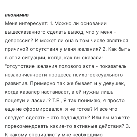
анонимно
Меня интересует: 1. Можно ли основании
вышесказанного сделать вывод, что у меня -
депрессия? И может ли она в том числе являться
причиной отсутствия у меня желания? 2. Как быть
в этой ситуации, когда, как вы сказали:
"отсутствие желания полового акта - показатель
незаконченности процесса психо-сексуального
развития. Примерно так же бывает и у девушек,
когда кавалер настаивает, а ей нужны лишь
поцелуи и ласки."? Т.Е., Я так понимаю, я просто
еще не сформировался, я не готов? И все что
следует сделать - это подождать? Или вы можете
порекомендовать какие-то активные действия? 3.
К какому специалисту мне необходимо