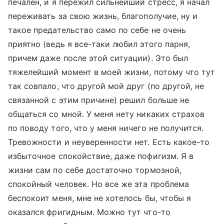
печален, и я пережил сильнейший стресс, я начал
переживать за свою жизнь, благополучие, ну и
такое предательство само по себе не очень
приятно (ведь я все-таки любил этого парня,
причем даже после этой ситуации). Это был
тяжелейший момент в моей жизни, потому что тут
так совпало, что другой мой друг (по другой, не
связанной с этим причине) решил больше не
общаться со мной. У меня нету никаких страхов
по поводу того, что у меня ничего не получится.
Тревожности и неуверенности нет. Есть какое-то
избыточное спокойствие, даже пофигизм. Я в
жизни сам по себе достаточно тормозной,
спокойный человек. Но все же эта проблема
беспокоит меня, мне не хотелось бы, чтобы я
оказался фригидным. Можно тут что-то