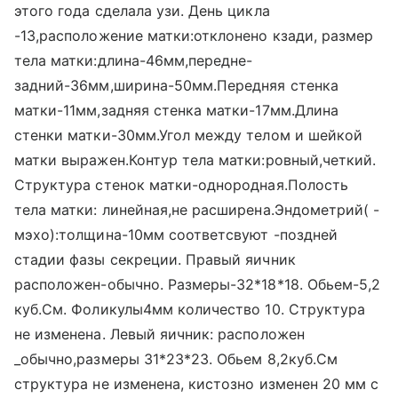
этого года сделала узи. День цикла
-13,расположение матки:отклонено кзади, размер
тела матки:длина-46мм,передне-
задний-36мм,ширина-50мм.Передняя стенка
матки-11мм,задняя стенка матки-17мм.Длина
стенки матки-30мм.Угол между телом и шейкой
матки выражен.Контур тела матки:ровный,четкий.
Структура стенок матки-однородная.Полость
тела матки: линейная,не расширена.Эндометрий( -
мэхо):толщина-10мм соответсвуют -поздней
стадии фазы секреции. Правый яичник
расположен-обычно. Размеры-32*18*18. Обьем-5,2
куб.См. Фоликулы4мм количество 10. Структура
не изменена. Левый яичник: расположен
_обычно,размеры 31*23*23. Обьем 8,2куб.См
структура не изменена, кистозно изменен 20 мм с