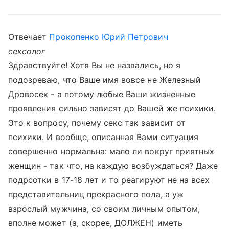
Отвечает
Прокопенко Юрий Петрович
сексолог
Здравствуйте! Хотя Вы не назвались, но я
подозреваю, что Ваше имя вовсе не Железный
Дровосек - а потому любые Ваши жизненные
проявления сильно зависят до Вашей же психики.
Это к вопросу, почему секс так зависит от
психики. И вообще, описанная Вами ситуация
совершенно нормальна: мало ли вокруг приятных
женщин - так что, на каждую возбуждаться? Даже
подрсотки в 17-18 лет и то реагируют не на всех
представительниц прекрасного пола, а уж
взрослый мужчина, со своим личным опытом,
вполне может (а, скорее, ДОЛЖЕН) иметь