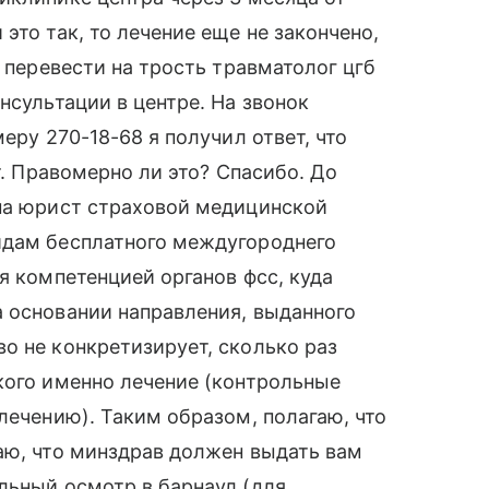
это так, то лечение еще не закончено,
и перевести на трость травматолог цгб
нсультации в центре. На звонок
еру 270-18-68 я получил ответ, что
т. Правомерно ли это? Спасибо. До
вна юрист страховой медицинской
идам бесплатного междугороднего
я компетенцией органов фсс, куда
 основании направления, выданного
о не конкретизирует, сколько раз
кого именно лечение (контрольные
лечению). Таким образом, полагаю, что
аю, что минздрав должен выдать вам
льный осмотр в барнаул (для