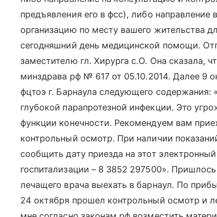
предъявления его в фсс), либо направлени
организацию по месту вашего жительства д
сегодняшний день медицинской помощи. Отп
заместителю гл. Хирурга с.О. Она сказала, ч
минздрава рф № 617 от 05.10.2014. Далее 9 о
фцтоэ г. Барнаула следующего содержания: «
глубокой парапротезной инфекции. Это угро
функции конечности. Рекомендуем вам прие
контрольный осмотр. При наличии показани
сообщить дату приезда на этот электронный
госпитализации – 8 3852 297500». Пришлось
лечащего врача выехать в барнаул. По прибы
24 октября прошел контрольный осмотр и ле
мне согласно законам рф возместить матер