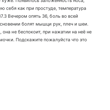
ло хуже. Появилось заложенность носа,
ую себя как при простуде, температура
7.3 Вечером опять 36, боль во всей
косновении болят мышци рук, плеч и шеи.
она не беспокоит, при нажатии на неё не
амочки. Подскажите пожалуйста что это