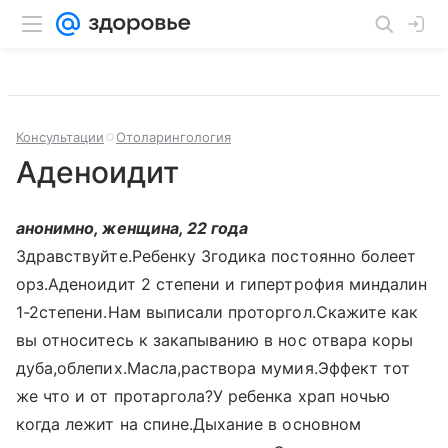
Консультации
Отоларингология
Аденоидит
анонимно, женщина, 22 года
Здравствуйте.Ребенку 3годика постоянно болеет
орз.Аденоидит 2 степени и гипертрофия миндалин
1-2степени.Нам выписали проторгол.Скажите как
вы относитесь к закапыванию в нос отвара коры
дуба,облепих.Масла,раствора мумия.Эффект тот
же что и от протаргола?У ребенка храп ночью
когда лежит на спине.Дыхание в основном