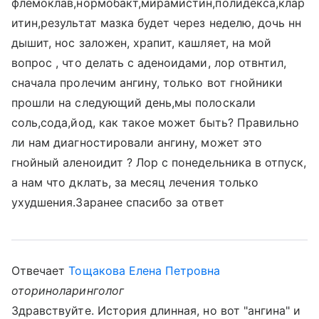
флемоклав,нормобакт,мирамистин,полидекса,клар
итин,результат мазка будет через неделю, дочь нн
дышит, нос заложен, храпит, кашляет, на мой
вопрос , что делать с аденоидами, лор отвнтил,
сначала пролечим ангину, только вот гнойники
прошли на следующий день,мы полоскали
соль,сода,йод, как такое может быть? Правильно
ли нам диагностировали ангину, может это
гнойный аленоидит ? Лор с понедельника в отпуск,
а нам что дклать, за месяц лечения только
ухудшения.Заранее спасибо за ответ
Отвечает
Тощакова Елена Петровна
оториноларинголог
Здравствуйте. История длинная, но вот "ангина" и