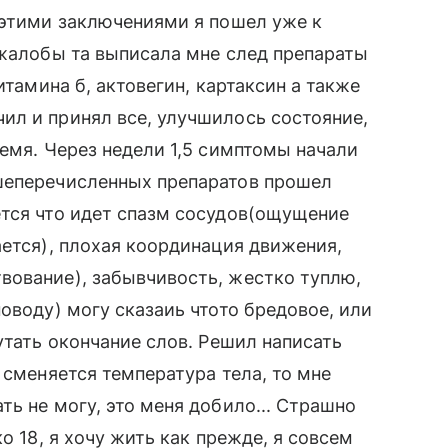
 этими заключениями я пошел уже к
 жалобы та выписала мне след препараты
итамина б, актовегин, картаксин а также
ил и принял все, улучшилось состояние,
ремя. Через недели 1,5 симптомы начали
шеперечисленных препаратов прошел
ется что идет спазм сосудов(ощущение
ается), плохая координация движения,
вование), забывчивость, жестко туплю,
оводу) могу сказаиь чтото бредовое, или
утать окончание слов. Решил написать
 сменяется температура тела, то мне
ь не могу, это меня добило... Страшно
о 18, я хочу жить как прежде, я совсем