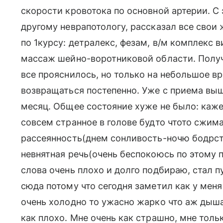
скорости кровотока по основной артерии. С
другому неврапотологу, рассказал все свои
по 1курсу: детралекс, фезам, в/м комплекс в
массаж шейно-воротниковой области. Получ
все прояснилось, но только на небольшое в
возвращаться постепенно. Уже с приема вы
месяц. Общее состояние хуже не было: каж
совсем странное в голове будто чтото сжим
рассеянность(днем сонливость-ночю бодрст
невнятная речь(очень беспокоюсь по этому п
слова очень плохо и долго подбираю, стал п
сюда потому что сегодня заметил как у меня
очень холодно то ужасно жарко что аж дышат
как плохо. Мне очень как страшно, мне тольк