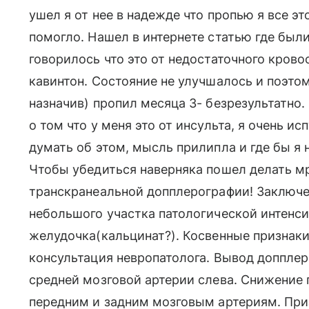
ушел я от нее в надежде что пропью я все это
помогло. Нашел в интернете статью где был
говорилось что это от недостаточного кров
кавинтон. Состояние не улучшалось и поэто
назначив) пропил месяца 3- безрезультатно.
о том что у меня это от инсульта, я очень ис
думать об этом, мысль прилипла и где бы я 
Чтобы убедиться наверняка пошел делать мр
транскранеальной допплерографии! Заключе
небольшого участка патологической интенси
желудочка(кальцинат?). Косвенные признаки
консультация невропатолога. Вывод допплер
средней мозговой артерии слева. Снижение
передним и задним мозговым артериям. Приз