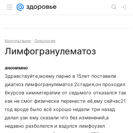
Консультации
Онкология
Лимфогранулематоз
анонимно
Здравствуйте,моему парню в 15лет поставили
диагноз лимфогранулематоз 2стадия,он проходил
6курсов химиитерапии от седьмого отказался так
как не смог физически перенести её,ему сейчас21
год вроде было всё хорошо недели три назад
делал узи ему сказали что без изменений,а
недавно разболелся и вздулся лимфоузел