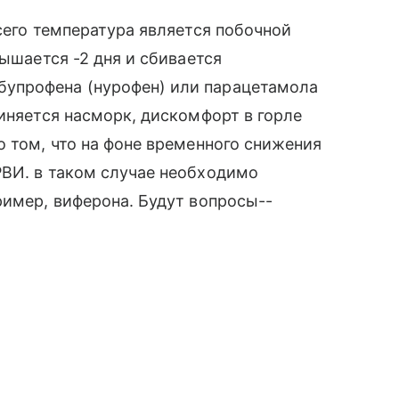
сего температура является побочной
вышается -2 дня и сбивается
упрофена (нурофен) или парацетамола
диняется насморк, дискомфорт в горле
о том, что на фоне временного снижения
РВИ. в таком случае необходимо
ример, виферона. Будут вопросы--