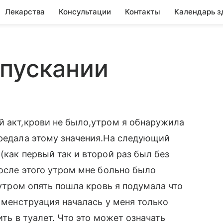
Лекарства
Консультации
Контакты
Календарь з
спускании
й акт,крови не было,утром я обнаружила
предала этому значения.На следующий
(как первый так и второй раз был без
После этого утром мне больно было
 утром опять пошла кровь я подумала что
о менструация началась у меня только
ить в туалет. Что это может означать