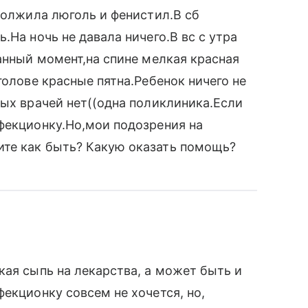
должила люголь и фенистил.В сб
.На ночь не давала ничего.В вс с утра
данный момент,на спине мелкая красная
голове красные пятна.Ребенок ничего не
ных врачей нет((одна поликлиника.Если
фекционку.Но,мои подозрения на
те как быть? Какую оказать помощь?
кая сыпь на лекарства, а может быть и
екционку совсем не хочется, но,