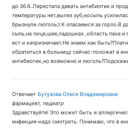
до 36.6..Перестала давать антибиотик и про
температуры нет,вылез зуб,носыпь усилилась
брызнули люголь,т.К опасаемся за горло.В 
сыпь,на лице,шее,ладошках ,область паха и 
ест и капризничает.Не знаем как быть?Плат
обратиться в больницу сейчас-положат в ин
антибиотик,но возможно и люголь?Подскажи
Отвечает
Бутузова Олеся Владимировна
фармацевт, педиатр
Здравствуйте! Это может быть и аллергичес
инфекция-надо смотреть. Понимаю, что в инф