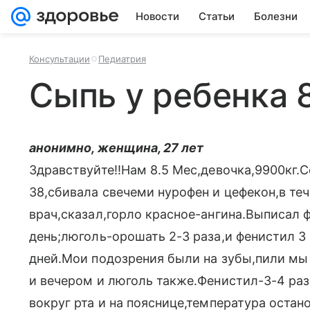
Новости
Статьи
Болезни
Консультации
Педиатрия
Сыпь у ребенка 
анонимно, женщина, 27 лет
Здравствуйте!!Нам 8.5 Мес,девочка,9900кг.С
38,сбивала свечеми нурофен и цефекон,в теч
врач,сказал,горло красное-ангина.Выписал ф
день;люголь-орошать 2-3 раза,и фенистил 3 
дней.Мои подозрения были на зубы,пили мы 
и вечером и люголь также.Фенистил-3-4 ра
вокруг рта и на пояснице,температура остан