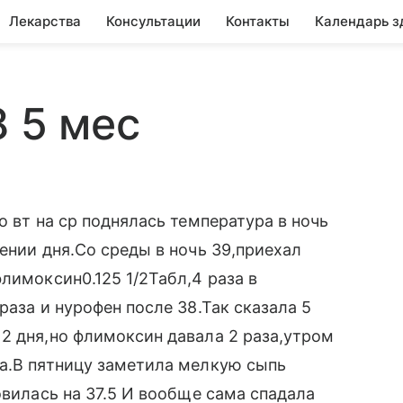
Лекарства
Консультации
Контакты
Календарь з
8 5 мес
о вт на ср поднялась температура в ночь
ении дня.Со среды в ночь 39,приехал
лимоксин0.125 1/2Табл,4 раза в
раза и нурофен после 38.Так сказала 5
2 дня,но флимоксин давала 2 раза,утром
за.В пятницу заметила мелкую сыпь
овилась на 37.5 И вообще сама спадала