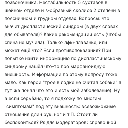
позвоночника. Нестабильность 5 суставов в
шейном отделе и s-образный сколиоз 2 степени в
поясничном и грудном отделах. Вопросы: что
значит диспластический синдром (в двух словах
для обывателя)? Какие рекомендации есть (чтобы
спина не мучила). Только лфк+плаванье, или
может ещё что? Если противопоказания? При
попытке найти информацию по диспластическому
синдрому нашёл что-то про марфаноидную
внешность. Информации по этому вопросу тоже
мало. Как герои "трое в лодке не считая собаки" я
тут же понял что это и есть моё заболевание). Ну
а если серьёзно, то я подхожу по многим
"симптомам" под эту внешность: всевозможные
отношения длин рук, ног и т.П. Стоит ли
беспокоиться? Ps для модераторов: справочной