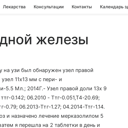
Лекарства
Консультации
Контакты
Календарь з
дной железы
ду на узи был обнаружен узел правой
 узел 11х13 мм с пери- и
5.5 Мл.; 2014Г.- Узел правой доли 13х 9
тг-0.142; 06.2010 - Ттг-0.051,Т4-20.69;
г-0.79; 06.2013-Ттг-1.27; 04.2014-Ттг-1.14.
коз и назначено лечение мерказолилом 5
 затем я перешла на 2 таблетки в день и