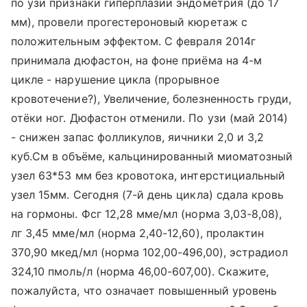
по узи признаки гиперплазии эндометрия (до 17
мм), провели прогестероновый кюретаж с
положительным эффектом. С февраля 2014г
принимала дюфастон, на фоне приёма на 4-м
цикле - нарушение цикла (прорывное
кровотечение?), Увеличение, болезненность груди,
отёки ног. Дюфастон отменили. По узи (май 2014)
- снижен запас фолликулов, яичники 2,0 и 3,2
куб.См в объёме, кальцинированный миоматозный
узел 63*53 мм без кровотока, интерстициальный
узел 15мм. Сегодня (7-й день цикла) сдала кровь
на гормоны. Фсг 12,28 мме/мл (норма 3,03-8,08),
лг 3,45 мме/мл (норма 2,40-12,60), пролактин
370,90 мкед/мл (норма 102,00-496,00), эстрадиол
324,10 пмоль/л (норма 46,00-607,00). Скажите,
пожалуйста, что означает повышенный уровень