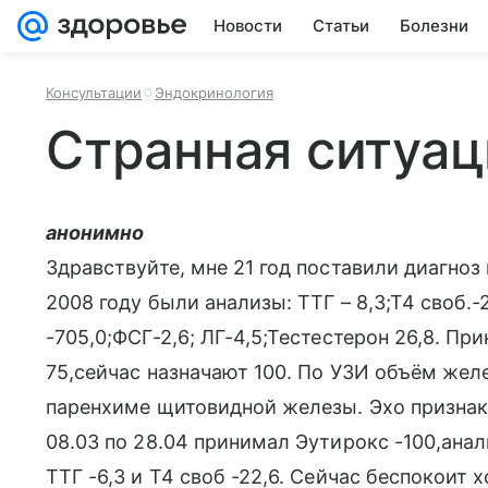
Новости
Статьи
Болезни
Консультации
Эндокринология
Странная ситуац
анонимно
Здравствуйте, мне 21 год поставили диагноз
2008 году были анализы: ТТГ – 8,3;Т4 своб.
-705,0;ФСГ-2,6; ЛГ-4,5;Тестестерон 26,8. П
75,сейчас назначают 100. По УЗИ объём жел
паренхиме щитовидной железы. Эхо признаки
08.03 по 28.04 принимал Эутирокс -100,анализ
ТТГ -6,3 и Т4 своб -22,6. Сейчас беспокоит 