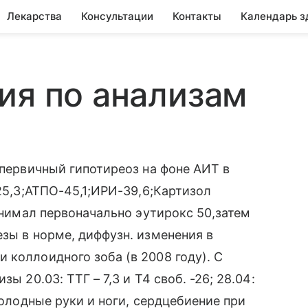
Лекарства
Консультации
Контакты
Календарь з
ия по анализам
 первичный гипотиреоз на фоне АИТ в
-25,3;АТПО-45,1;ИРИ-39,6;Картизол
ринимал первоначально эутирокс 50,затем
езы в норме, диффузн. изменения в
 коллоидного зоба (в 2008 году). С
ы 20.03: ТТГ – 7,3 и Т4 своб. -26; 28.04:
холодные руки и ноги, сердцебиение при