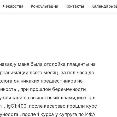
Лекарства
Консультации
Контакты
Календарь з
 назад у меня была отслойка плаценты на
реанимации всего месяц. за пол часа до
олога он никаких предвестников не
енность , при прошлой беременности
ку списали на выявленный хламидиоз igm
m-, igG1:400. после кесарево прошли курс
нолога , после 1 курса у супруга по ИФА