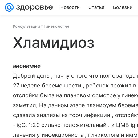
Новости
Статьи
Болезни
Консультации
Гинекология
Хламидиоз
анонимно
Добрый день , начну с того что полтора года
27 неделе беременности , ребенок прожил в 
отслойки была на плановом осмотре у гинек
заметил, На данном этапе планируем берем
сдавала анализы на торч инфекции , отслой
- igG, 1:20 сильно положительный . и ЦМВ ig
лечения у инфекциониста , гиниколога и имму