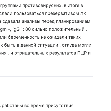
 группами противовирусних. в итоге в
слали пользоваться презервативом .тк
да сдавала анализы перед планированием
m -, igG 1: 80 сильно положительный .
али беременность не ожидали таких
ак быть в данной ситуации , откуда могли
ния . и отрицательных результатов ПЦР и
ыработаны во время присутствия