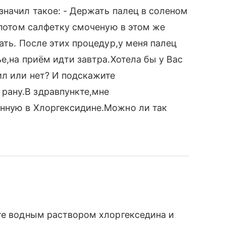
значил такое: - Держать палец в соленом
 потом салфетку смоченую в этом же
ать. После этих процедур,у меня палец
е,на приём идти завтра.Хотела бы у Вас
ил или нет? И подскажите
рану.В здравпункте,мне
нную в Хлоргексидине.Можно ли так
те водным раствором хлоргекседина и