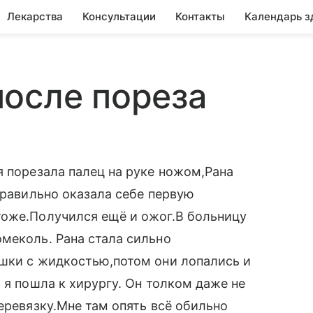
Лекарства
Консультации
Контакты
Календарь з
осле пореза
я порезала палец на руке ножом,Рана
правильно оказала себе первую
тоже.Получился ещё и ожог.В больницу
меколь. Рана стала сильно
ишки с жидкостью,потом они лопались и
 я пошла к хирургу. Он толком даже не
еревязку.Мне там опять всё обильно