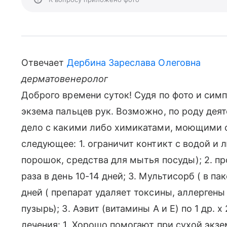
Отвечает
Дербина Зареслава Олеговна
дерматовенеролог
Доброго времени суток! Судя по фото и симп
экзема пальцев рук. Возможно, по роду дея
дело с какими либо химикатами, моющими с
следующее: 1. ограничит контикт с водой 
порошок, средства для мытья посуды); 2. про
раза в день 10-14 дней; 3. Мультисорб ( в пак
дней ( препарат удаляет токсины, аллерген
пузырь); 3. Аэвит (витамины А и Е) по 1 др. х
лечения: 1. Хорошо помогают при сухой экзе