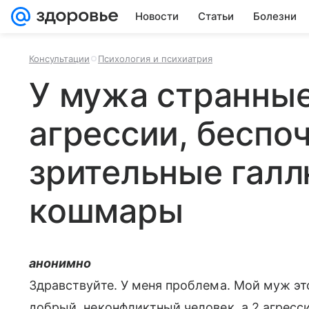
Новости
Статьи
Болезни
Консультации
Психология и психиатрия
У мужа странны
агрессии, беспо
зрительные гал
кошмары
анонимно
Здравствуйте. У меня проблема. Мой муж это
добрый, неконфликтный человек, а 2 агрес