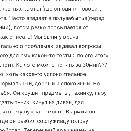
акрытых комнат(где он один). Говорит,
те. Часто впадает в полузабытье(перед
ании), потом резко просыпается от
как описать! Мы были у врача-
етально о проблемах, задавал вопросы
ге дал ему какой-то тестик, по его итогу
 стоит. Как это можно понять за 30мин???
о, хоть какое-то успокоительное
нормальный, добрый и спокойный. Но
себя. Он крушит предметы, технику, пару
дзатыльник, кинул на диван, дал
ю, что ему нужна помощь. В армии он
 где он разбил сослуживцу голову
тройство. Теперешний врач ничем не