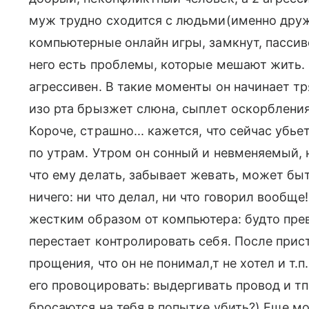
муж трудно сходится с людьми(именно друж
компьютерные онлайн игры, замкнут, пассиве
него есть проблемы, которые мешают жить.
агрессивен. В такие моменты он начинает тр
изо рта брызжет слюна, сыплет оскорбления
Короче, страшно... кажется, что сейчас убье
по утрам. Утром он сонный и невменяемый, н
что ему делать, забывает жевать, может бы
ничего: ни что делал, ни что говорил вообще
жестким образом от компьютера: будто прев
перестает контролировать себя. После прист
прощения, что он не понимал,т не хотел и т.
его провоцировать: выдергивать провод и тп
бросаются на тебя в попытке убить?) Еще мом