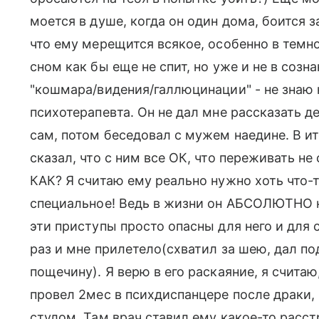
моется в душе, когда он один дома, боится з
что ему мерещится всякое, особенно в темно
сном как бы еще не спит, но уже и не в созн
"кошмара/видения/галлюцинации" - не знаю 
психотерапевта. Он не дал мне рассказать д
сам, потом беседовал с мужем наедине. В ито
сказал, что с ним все ОК, что переживать не
КАК? Я считаю ему реально нужно хоть что-т
специальное! Ведь в жизни он АБСОЛЮТНО 
эти приступы просто опасны для него и для 
раз и мне прилетело(схватил за шею, дал по
пощечину). Я верю в его раскаяние, я счита
провел 2мес в психдиспанцере после драки,
стулом. Там врач ставил ему какое-то расс