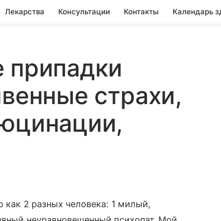
Лекарства
Консультации
Контакты
Календарь з
е припадки
чвенные страхи,
люцинации,
 как 2 разных человека: 1 милый,
сивный неуравновешенный психопат. Мой