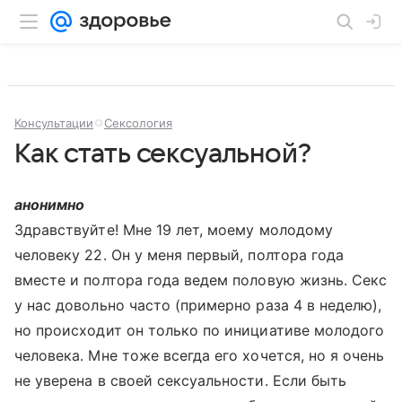
Консультации
Сексология
Как стать сексуальной?
анонимно
Здравствуйте! Мне 19 лет, моему молодому
человеку 22. Он у меня первый, полтора года
вместе и полтора года ведем половую жизнь. Секс
у нас довольно часто (примерно раза 4 в неделю),
но происходит он только по инициативе молодого
человека. Мне тоже всегда его хочется, но я очень
не уверена в своей сексуальности. Если быть