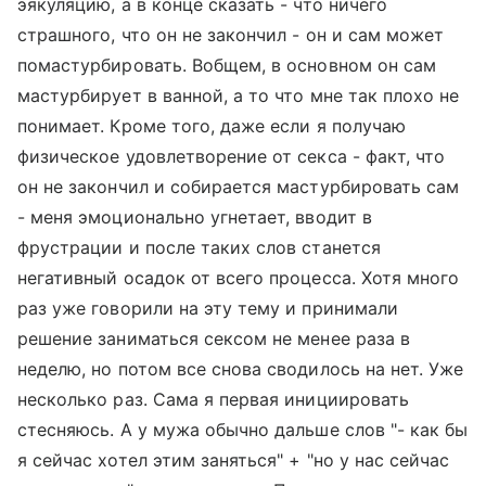
эякуляцию, а в конце сказать - что ничего
страшного, что он не закончил - он и сам может
помастурбировать. Вобщем, в основном он сам
мастурбирует в ванной, а то что мне так плохо не
понимает. Кроме того, даже если я получаю
физическое удовлетворение от секса - факт, что
он не закончил и собирается мастурбировать сам
- меня эмоционально угнетает, вводит в
фрустрации и после таких слов станется
негативный осадок от всего процесса. Хотя много
раз уже говорили на эту тему и принимали
решение заниматься сексом не менее раза в
неделю, но потом все снова сводилось на нет. Уже
несколько раз. Сама я первая инициировать
стесняюсь. А у мужа обычно дальше слов "- как бы
я сейчас хотел этим заняться" + "но у нас сейчас