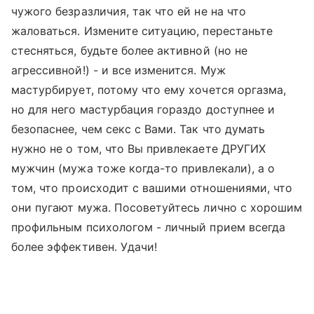
чужого безразличия, так что ей не на что
жаловаться. Измените ситуацию, перестаньте
стесняться, будьте более активной (но не
агрессивной!) - и все изменится. Муж
мастурбирует, потому что ему хочется оргазма,
но для него мастурбация гораздо доступнее и
безопаснее, чем секс с Вами. Так что думать
нужно не о том, что Вы привлекаете ДРУГИХ
мужчин (мужа тоже когда-то привлекали), а о
том, что происходит с вашими отношениями, что
они пугают мужа. Посоветуйтесь лично с хорошим
профильным психологом - личный прием всегда
более эффективен. Удачи!