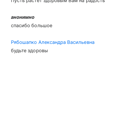
Пусть растет здоровым Вам на радость
анонимно
спасибо большое
Рябошапко Александра Васильевна
будьте здоровы